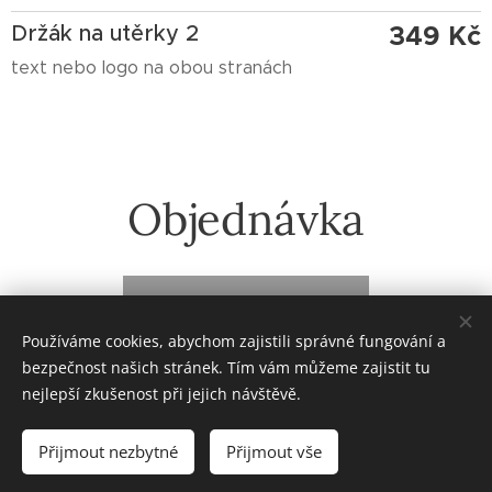
Držák na utěrky 2
349
Kč
text nebo logo na obou stranách
Objednávka
Klikněte zde!
Používáme cookies, abychom zajistili správné fungování a
bezpečnost našich stránek. Tím vám můžeme zajistit tu
nejlepší zkušenost při jejich návštěvě.
© 2022 založeno v karanténě
Přijmout nezbytné
Přijmout vše
zoufalá doba si žádá zoufalé činy (od roku 2020)
Cookies