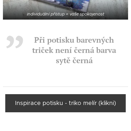
individuální přístup = vaše spokojenost
Při potisku barevných
triček není černá barva
sytě černá
Inspirace potisku - triko melír (klikni)