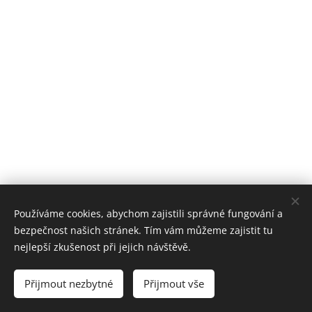
Používáme cookies, abychom zajistili správné fungování a
bezpečnost našich stránek. Tím vám můžeme zajistit tu
nejlepší zkušenost při jejich návštěvě.
© 2022 založeno v karanténě
Přijmout nezbytné
Přijmout vše
zoufalá doba si žádá zoufalé činy (od roku 2020)
Cookies