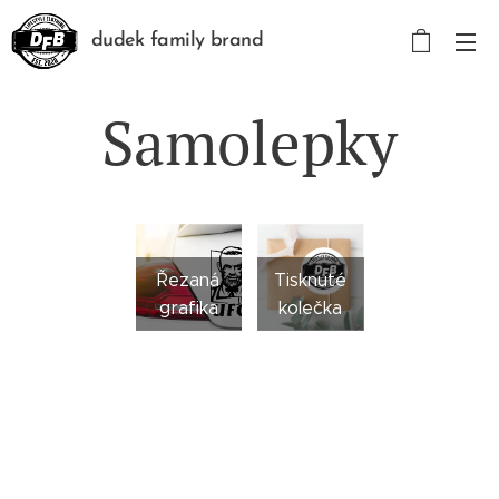
dudek family brand
Samolepky
Řezaná
Tisknuté
grafika
kolečka