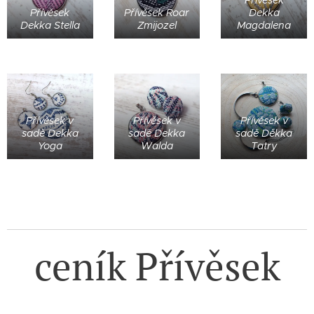
Přívěsek
Přívěsek Roar
Dekka
Dekka Stella
Zmijozel
Magdalena
Přívěsek v
Přívěsek v
Přívěsek v
sadě Dekka
sadě Dekka
sadě Děkka
Yoga
Walda
Tatry
ceník Přívěsek