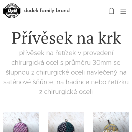
dudek family brand
Přívěsek na krk
přívěsek na řetízek v provedení
chirurgická ocel s průměru 30mm se
šlupnou z chirurgické oceli navlečený na
saténové šňůrce, na hadince nebo řetízku
z chirurgické oceli
Přívěsek