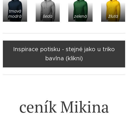
tmavá
modrá
šedá
zelená
žlutá
Inspirace potisku - stejné jako u triko
bavlna (klikni)
ceník Mikina