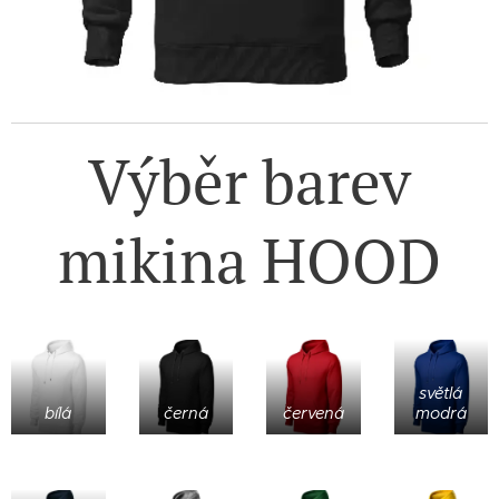
Výběr barev
mikina HOOD
světlá
bílá
černá
červená
modrá