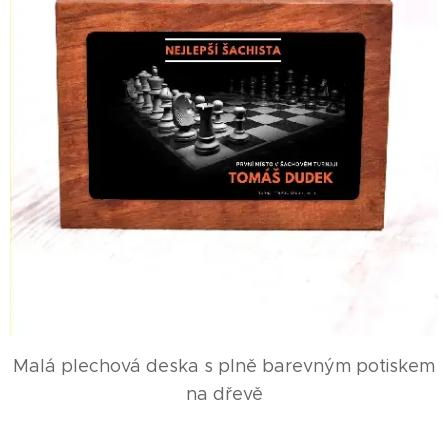
Malá plechová deska s plně barevným potiskem
na dřevě