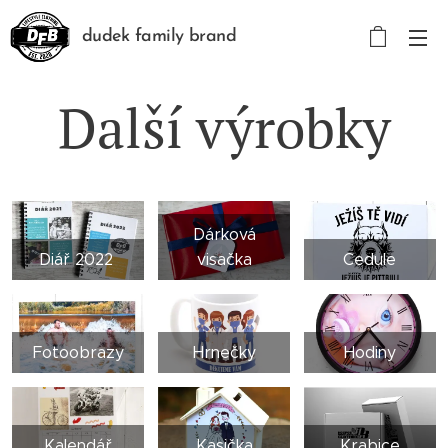
dudek family brand
Další výrobky
Dárková
Diář 2022
visačka
Cedule
Fotoobrazy
Hrnečky
Hodiny
Kalendář
Kasička
Krabice