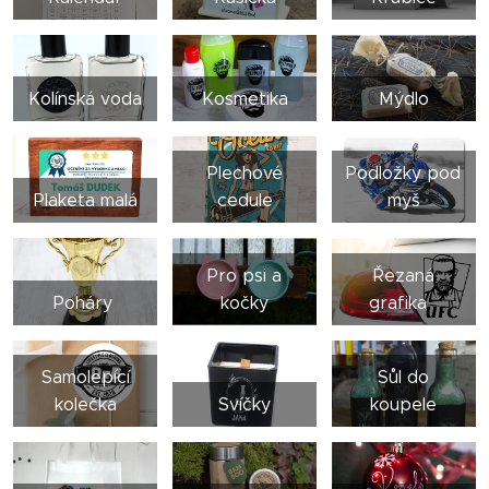
Kolínská voda
Kosmetika
Mýdlo
Plechové
Podložky pod
Plaketa malá
cedule
myš
Pro psi a
Řezaná
Poháry
kočky
grafika
Samolepící
Sůl do
kolečka
Svíčky
koupele