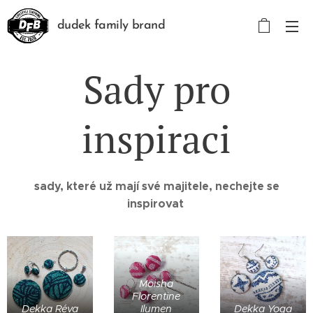
dudek family brand
Sady pro
inspiraci
sady, které už mají své majitele, nechejte se
inspirovat
Moisha
Florentine
Dekka Réva
Ilumen
Dekka Yoga