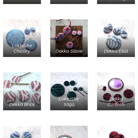
LoktuShe
Chicory
Dekka Slávie
Dekka Eliáš
LoktuShe
Dekka
Dekka Brick
Sága
Carmen