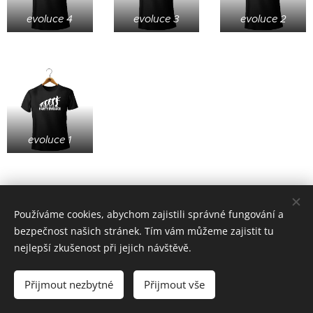
evoluce 4
evoluce 3
evoluce 2
evoluce 1
Používáme cookies, abychom zajistili správné fungování a
bezpečnost našich stránek. Tím vám můžeme zajistit tu
nejlepší zkušenost při jejich návštěvě.
© 2022 založeno v karanténě
Přijmout nezbytné
Přijmout vše
zoufalá doba si žádá zoufalé činy (od roku 2020)
Cookies