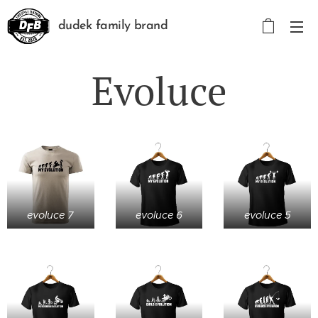
dudek family brand
Evoluce
evoluce 7
evoluce 6
evoluce 5