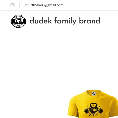
dfb4you@gmail.com
dudek family brand