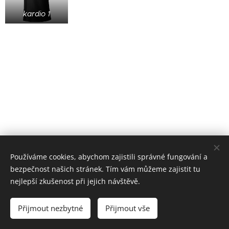
kardio 1
Používáme cookies, abychom zajistili správné fungování a
bezpečnost našich stránek. Tím vám můžeme zajistit tu
nejlepší zkušenost při jejich návštěvě.
© 2022 založeno v karanténě
Přijmout nezbytné
Přijmout vše
zoufalá doba si žádá zoufalé činy (od roku 2020)
Cookies