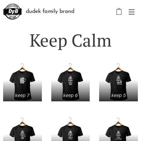
dudek family brand
Keep Calm
keep 7
keep 6
keep 5