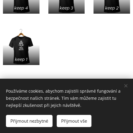
keep 4
keep 3
keep 2
keep 1
Používáme cookies, abychom zajistili správné fungování a
bezpečnost našich stránek. Tím vám můžeme zajistit tu
nejlepší zkušenost při jejich návštěvě.
© 2022 založeno v karanténě
Přijmout nezbytné
Přijmout vše
zoufalá doba si žádá zoufalé činy (od roku 2020)
Cookies