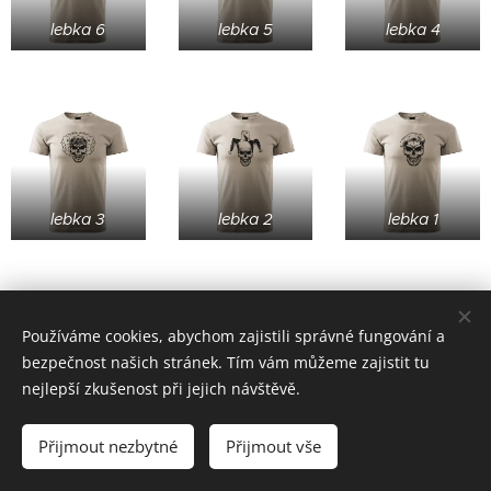
lebka 6
lebka 5
lebka 4
lebka 3
lebka 2
lebka 1
Používáme cookies, abychom zajistili správné fungování a
bezpečnost našich stránek. Tím vám můžeme zajistit tu
nejlepší zkušenost při jejich návštěvě.
© 2022 založeno v karanténě
Přijmout nezbytné
Přijmout vše
zoufalá doba si žádá zoufalé činy (od roku 2020)
Cookies