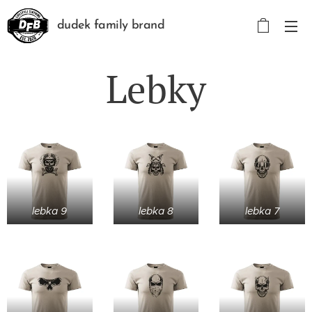
dudek family brand
Lebky
lebka 9
lebka 8
lebka 7