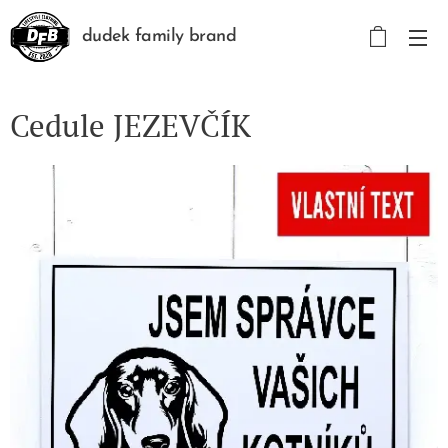
dudek family brand
Cedule JEZEVČÍK