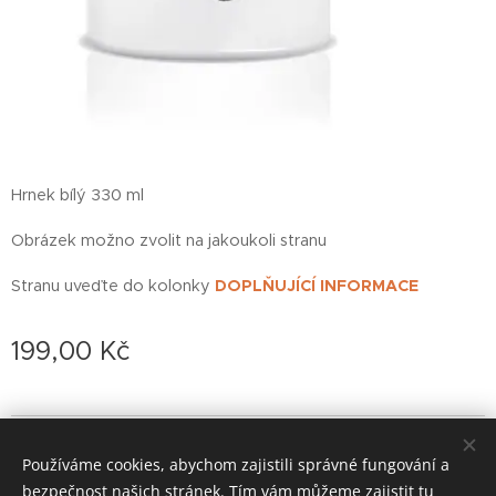
Hrnek bílý 330 ml
Obrázek možno zvolit na jakoukoli stranu
Stranu uveďte do kolonky
DOPLŇUJÍCÍ INFORMACE
199,00
Kč
© 2022 založeno v karanténě
Používáme cookies, abychom zajistili správné fungování a
zoufalá doba si žádá zoufalé činy (od roku 2020)
Cookies
bezpečnost našich stránek. Tím vám můžeme zajistit tu