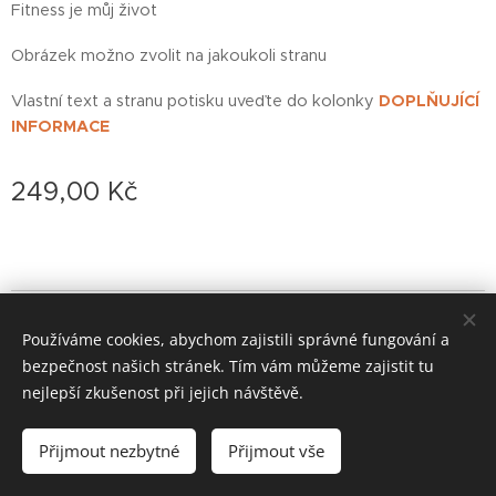
Fitness je můj život
Obrázek možno zvolit na jakoukoli stranu
Vlastní text a stranu potisku uveďte do kolonky
DOPLŇUJÍCÍ
INFORMACE
249,00
Kč
© 2022 založeno v karanténě
Používáme cookies, abychom zajistili správné fungování a
zoufalá doba si žádá zoufalé činy (od roku 2020)
Cookies
bezpečnost našich stránek. Tím vám můžeme zajistit tu
nejlepší zkušenost při jejich návštěvě.
Do košíku
Přijmout nezbytné
Přijmout vše