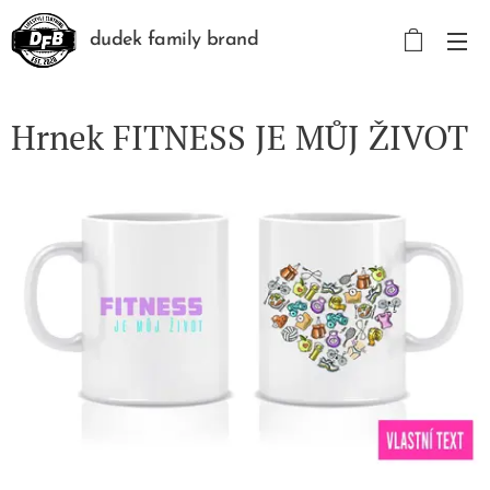
dudek family brand
Hrnek FITNESS JE MŮJ ŽIVOT