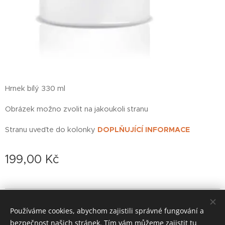
Hrnek bílý 330 ml
Obrázek možno zvolit na jakoukoli stranu
Stranu uveďte do kolonky
DOPLŇUJÍCÍ INFORMACE
199,00
Kč
© 2022 založeno v karanténě
Používáme cookies, abychom zajistili správné fungování a
zoufalá doba si žádá zoufalé činy (od roku 2020)
Cookies
bezpečnost našich stránek. Tím vám můžeme zajistit tu