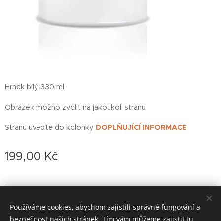
Hrnek bílý 330 ml
Obrázek možno zvolit na jakoukoli stranu
Stranu uveďte do kolonky
DOPLŇUJÍCÍ INFORMACE
199,00
Kč
© 2022 založeno v karanténě
Používáme cookies, abychom zajistili správné fungování a
zoufalá doba si žádá zoufalé činy (od roku 2020)
Cookies
bezpečnost našich stránek. Tím vám můžeme zajistit tu