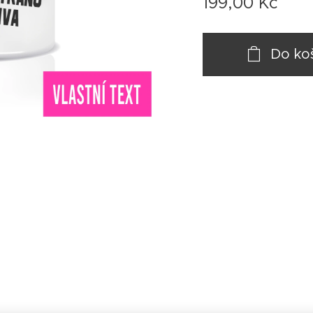
199,00
Kč
Do ko