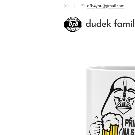
dfb4you@gmail.com
dudek fami