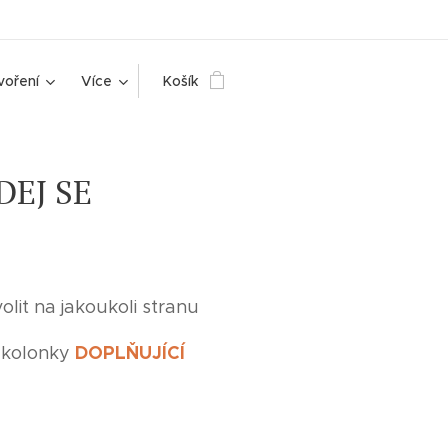
voření
Více
Košík
DEJ SE
lit na jakoukoli stranu
DOPLŇUJÍCÍ
 kolonky