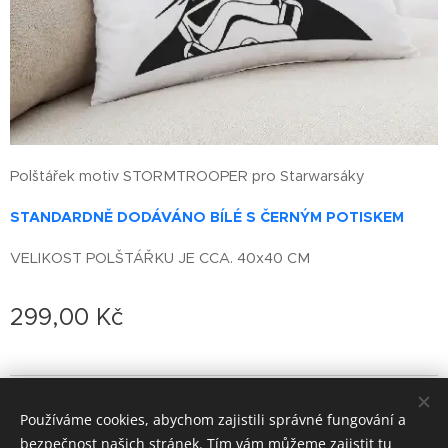
Polštářek motiv STORMTROOPER pro Starwarsáky
STANDARDNĚ DODÁVÁNO BÍLÉ S ČERNÝM POTISKEM
VELIKOST POLŠTÁŘKU JE CCA. 40x40 CM
299,00
Kč
© 2022 založeno v karanténě
Používáme cookies, abychom zajistili správné fungování a
zoufalá doba si žádá zoufalé činy (od roku 2020)
Cookies
bezpečnost našich stránek. Tím vám můžeme zajistit tu