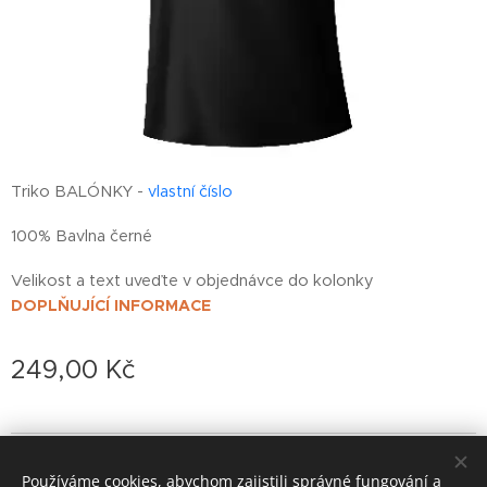
Triko BALÓNKY -
vlastní číslo
100% Bavlna černé
Velikost a text uveďte v objednávce do kolonky
DOPLŇUJÍCÍ INFORMACE
249,00
Kč
© 2022 založeno v karanténě
Používáme cookies, abychom zajistili správné fungování a