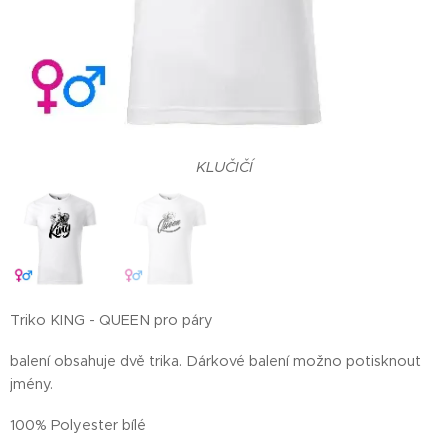
HOLČIČÍ
KLUČIČÍ
Triko KING - QUEEN pro páry
balení obsahuje dvě trika. Dárkové balení možno potisknout
jmény.
100% Polyester bílé