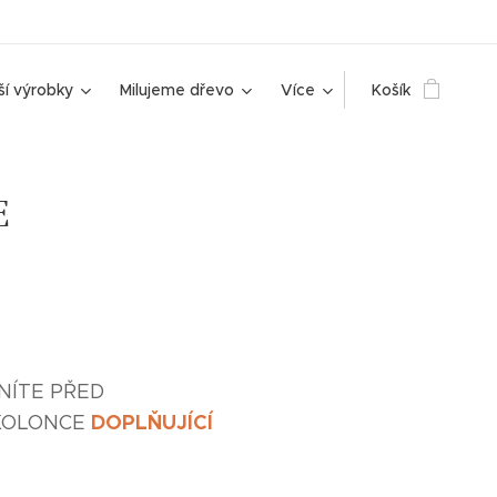
ší výrobky
Milujeme dřevo
Více
Košík
E
NÍTE PŘED
DOPLŇUJÍCÍ
KOLONCE