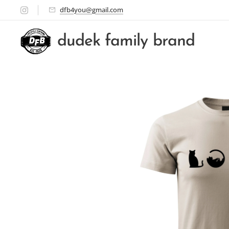
dfb4you@gmail.com
dudek family brand