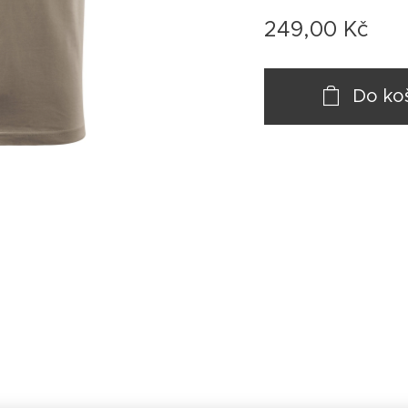
249,00
Kč
Do ko