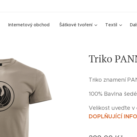
Internetový obchod
Šátkové tvoření
Textil
Dal
Triko PA
Triko znamení P
100% Bavlna šed
Velikost uveďte v
DOPLŇUJÍCÍ INF