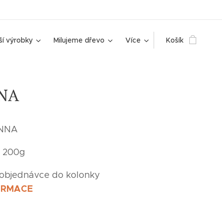
ší výrobky
Milujeme dřevo
Více
Košík
NNA
ANNA
é 200g
 objednávce do kolonky
ORMACE