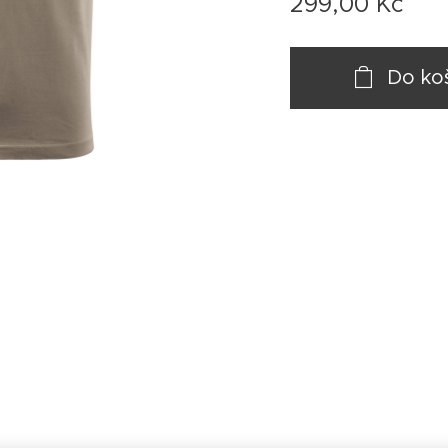
299,00
Kč
Do ko