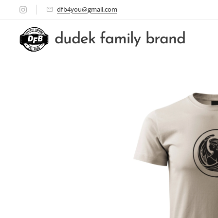
dfb4you@gmail.com
dudek family brand