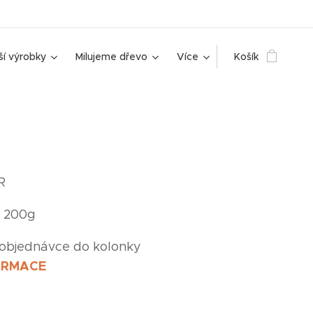
ší výrobky
Milujeme dřevo
Více
Košík
R
é 200g
 objednávce do kolonky
ORMACE