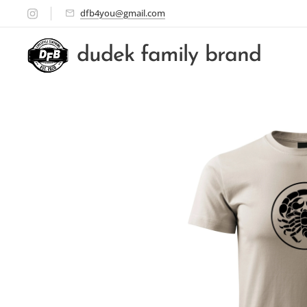
dfb4you@gmail.com
dudek family brand