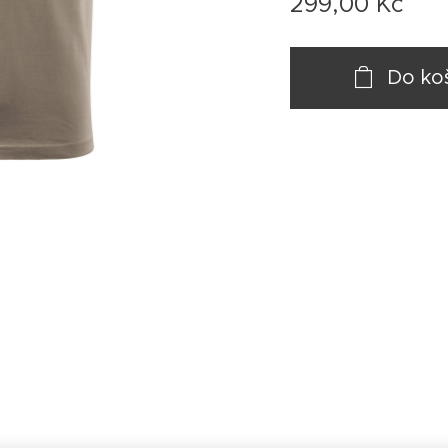
299,00
Kč
Do ko