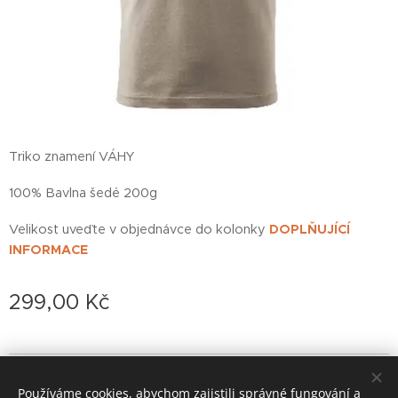
Triko znamení VÁHY
100% Bavlna šedé 200g
Velikost uveďte v objednávce do kolonky
DOPLŇUJÍCÍ
INFORMACE
299,00
Kč
© 2022 založeno v karanténě
Používáme cookies, abychom zajistili správné fungování a