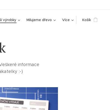
ší výrobky
Milujeme dřevo
Více
Košík
k
 Veškeré informace
katelky :-)