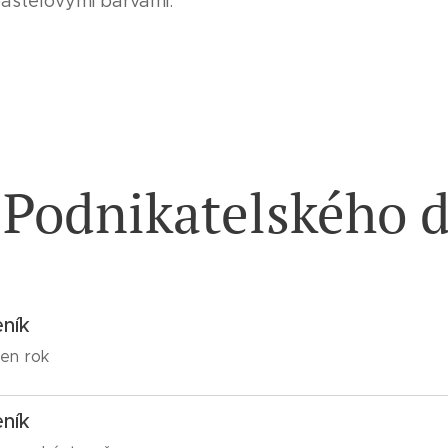
pastelovými barvami.
 Podnikatelského 
ník
den rok
ník