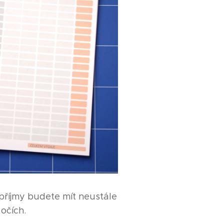
příjmy budete mít neustále
 očích.