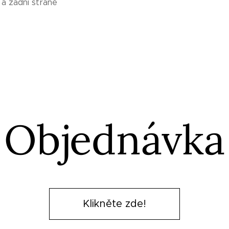
í a zadní straně
Objednávka
Klikněte zde!