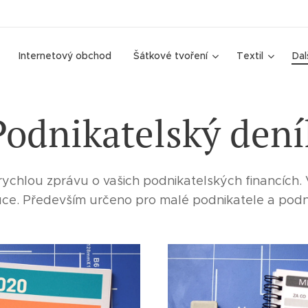
Internetový obchod
Šátkové tvoření
Textil
Dal
Podnikatelský dení
rychlou zprávu o vašich podnikatelských financích.
uce. Především určeno pro malé podnikatele a podni