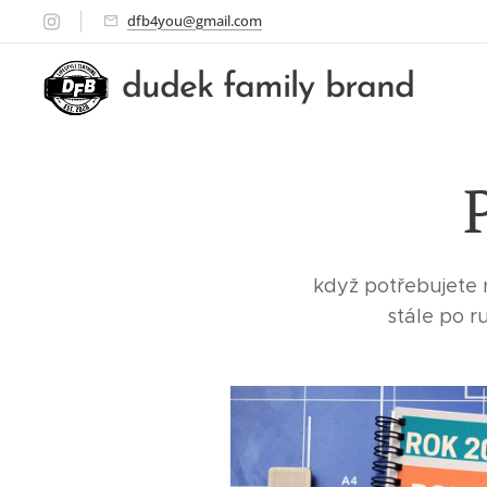
dfb4you@gmail.com
dudek family brand
když potřebujete 
stále po r