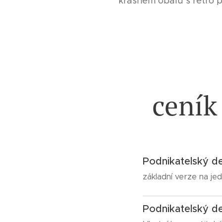
krásném obalu s retro 
ceník
Podnikatelský de
základní verze na je
Podnikatelský de