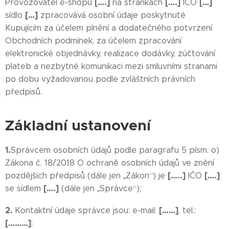
[….]
[….]
[…]
Provozovatel e-shopu
na stránkách
IČO
[…]
sídlo
zpracovává osobní údaje poskytnuté
Kupujícím za účelem plnění a dodatečného potvrzení
Obchodních podmínek, za účelem zpracování
elektronické objednávky, realizace dodávky, zúčtování
plateb a nezbytné komunikaci mezi smluvními stranami
po dobu vyžadovanou podle zvláštních právních
předpisů.
Základní ustanovení
1.
Správcem osobních údajů podle paragrafu 5 písm. o)
Zákona č. 18/2018 O ochraně osobních údajů ve znění
[…..]
[….]
pozdějších předpisů (dále jen „Zákon“) je
IČO
[….]
se sídlem
(dále jen „Správce“);
2.
[……]
Kontaktní údaje správce jsou: e-mail:
, tel.:
[………]
;