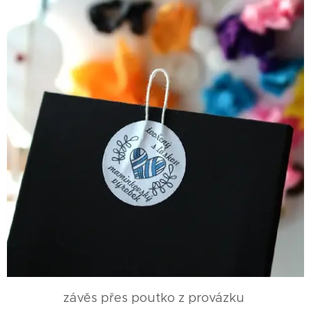
závěs přes poutko z provázku