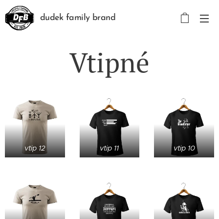
dudek family brand
Vtipné
vtip 12
vtip 11
vtip 10