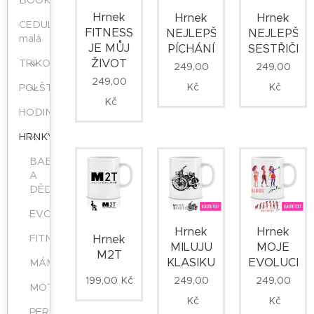
BOOKMARK
Hrnek
Hrnek
Hrnek
CEDULE
FITNESS
NEJLEPŠÍ
NEJLEPŠÍ
malá
JE MŮJ
PÍCHÁNÍ
SESTŘIČKA
ŽIVOT
TRIKO
249,00
249,00
249,00
Kč
Kč
POLŠTÁŘEK
Kč
HODINY
HRNKY
BABIČKA
A
DĚDA
EVOLUCE
Hrnek
Hrnek
Hrnek
FITNESS
MILUJU
MOJE
M2T
KLASIKU
EVOLUCE
MÁMA
199,00
Kč
249,00
249,00
MOTORKY
Kč
Kč
PERIODICKÉ