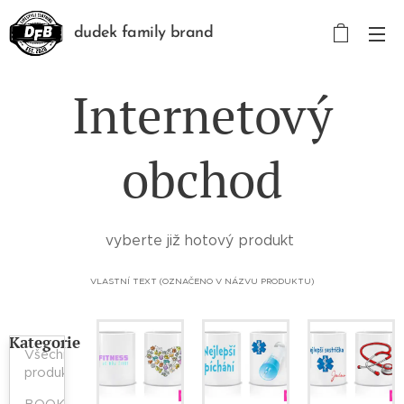
dudek family brand
Internetový
obchod
vyberte již hotový produkt
VLASTNÍ TEXT (OZNAČENO V NÁZVU PRODUKTU)
Kategorie
Všechny
produkty