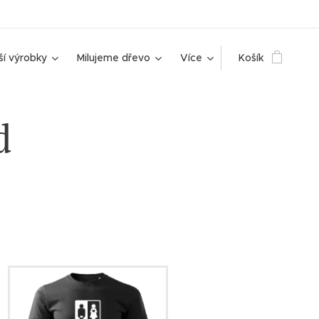
ší výrobky
Milujeme dřevo
Více
Košík
d