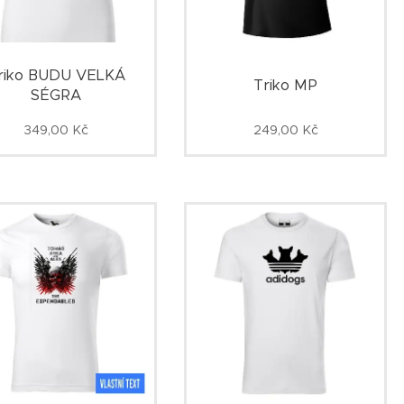
riko BUDU VELKÁ
Triko MP
SÉGRA
349,00
Kč
249,00
Kč