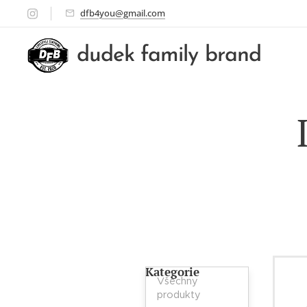
dfb4you@gmail.com
dudek family brand
Kategorie
Všechny
produkty