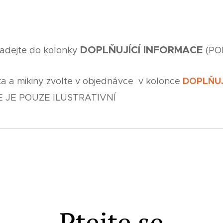
DOPLŇUJÍCÍ INFORMACE
 zadejte do kolonky
(PO
DOPLŇUJ
ika a mikiny zvolte v objednávce v kolonce
E JE POUZE ILUSTRATIVNÍ
Ptejte se